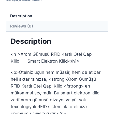
Kartlı
Otel
Qapı
Description
Kilidi
Reviews (0)
—
Smart
Description
Elektron
Kilid
<h1>Xrom Gümüşü RFID Kartlı Otel Qapı
quantity
Kilidi — Smart Elektron Kilid</h1>
<p>Otelniz üçün həm müasir, həm də etibarlı
həll axtarırsınızsa, <strong>Xrom Gümüşü
RFID Kartlı Otel Qapı Kilidi</strong> ən
mükəmməl seçimdir. Bu smart elektron kilid
zərif xrom gümüşü dizaynı və yüksək
texnologiyalı RFID sistemi ilə otelinizə
premium səviyyə qatır.</p>