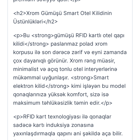
<h2>Xrom Gümüşü Smart Otel Kilidinin
Üstünlükləri</h2>
<p>Bu <strong>gümüşü RFID kartlı otel qapı
kilidi</strong> paslanmaz polad xrom
korpusu ilə son dərəcə zərif və eyni zamanda
çox dayanıqlı görünür. Xrom rəng müasir,
minimalist və açıq tonlu otel interyerlərinə
mükəmməl uyğunlaşır. <strong>Smart
elektron kilid</strong> kimi işləyən bu model
qonaqlarınıza yüksək komfort, sizə isə
maksimum təhlükəsizlik təmin edir.</p>
<p>RFID kart texnologiyası ilə qonaqlar
sadəcə kartı induksiya zonasına
yaxınlaşdırmaqla qapını ani şəkildə aça bilir.