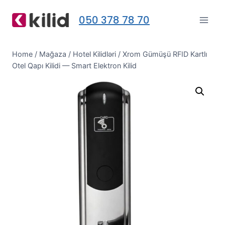
Skip
050 378 78 70
to
content
Home
/
Mağaza
/
Hotel Kilidləri
/
Xrom Gümüşü RFID Kartlı
Otel Qapı Kilidi — Smart Elektron Kilid