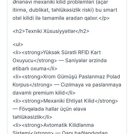
Ənənəvi mexaniki kilid problemləri (açar
itirmə, dublikat, təhlükəsizlik riski) bu smart
otel kilidi ilə tamamilə aradan qalxır.</p>
<h2>Texniki Xüsusiyyətlər</h2>
<ul>
<li><strong>Yüksək Sürətli RFID Kart
Oxuyucu</strong> — Saniyələr ərzində
etibarlı oxuma</li>
<li><strong>Xrom Gümüşü Paslanmaz Polad
Korpus</strong> — Cızılmaya və paslanmaya
davamlı premium kilid</li>
<li><strong>Mexaniki Ehtiyat Kilid</strong>
— Fövqəladə hallar üçün əlavə
təhlükəsizlik</li>
<li><strong>Avtomatik Kilidlənmə
Sistemi</strong> — Qapı bağlandıqdan