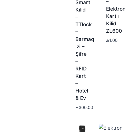
–
Smart
Elektron
Kilid
Kartlı
–
Kilid
TTlock
ZL600
–
Barmaq
₼
1.00
izi –
Şifrə
–
RFİD
Kart
–
Hotel
& Ev
₼
300.00