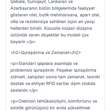
Qəbələ, Sumqayıt, Lənkəran və
Azərbaycanın bütün bölgələrində fəaliyyət
göstərən otel, butik mehmanxana, apart otel,
villa və rezidensiya sahibləri üçün ən yaxşı
həllərdən biridir. Xüsusilə müasir dizayna
üstünlük verən obyektlər bu modeli çox
bəyənir.</p>
<h2>Quraşdırma və Zəmanət</h2>
<p>Standart qapılara asanlıqla və
problemsiz quraşdırılır. Peşəkar quraşdırma
xidməti, satışdan sonra tam zəmanət, texniki
dəstək və ehtiyat RFID kartlar daim stokda
saxlanılır.</p>
<p>Otelnizin təhlükəsizliyini, komfortunu və
estetik görünüşünü bir anda yüksəltmək