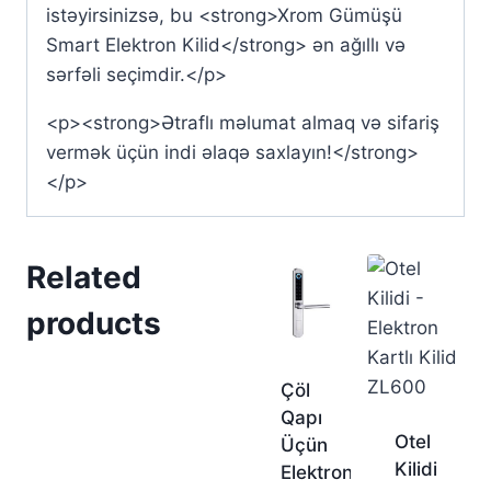
istəyirsinizsə, bu <strong>Xrom Gümüşü
Smart Elektron Kilid</strong> ən ağıllı və
sərfəli seçimdir.</p>
<p><strong>Ətraflı məlumat almaq və sifariş
vermək üçün indi əlaqə saxlayın!</strong>
</p>
Related
products
Çöl
Qapı
Otel
Üçün
Kilidi
Elektron