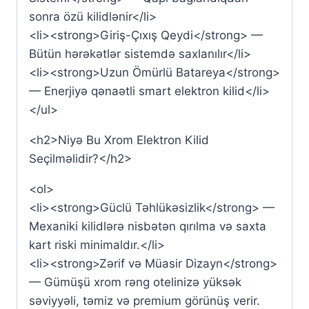
sonra özü kilidlənir</li>
<li><strong>Giriş-Çıxış Qeydi</strong> —
Bütün hərəkətlər sistemdə saxlanılır</li>
<li><strong>Uzun Ömürlü Batareya</strong>
— Enerjiyə qənaətli smart elektron kilid</li>
</ul>
<h2>Niyə Bu Xrom Elektron Kilid
Seçilməlidir?</h2>
<ol>
<li><strong>Güclü Təhlükəsizlik</strong> —
Mexaniki kilidlərə nisbətən qırılma və saxta
kart riski minimaldır.</li>
<li><strong>Zərif və Müasir Dizayn</strong>
— Gümüşü xrom rəng otelinizə yüksək
səviyyəli, təmiz və premium görünüş verir.