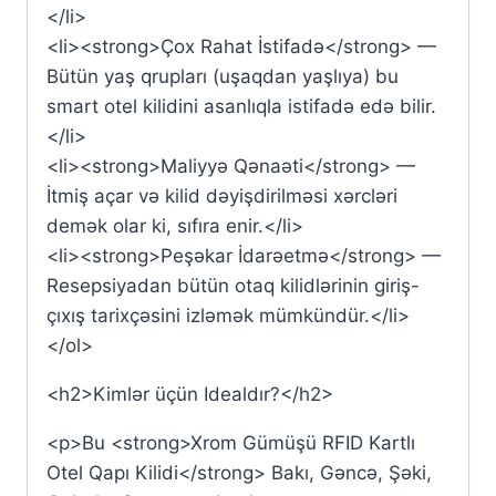
</li>
<li><strong>Çox Rahat İstifadə</strong> —
Bütün yaş qrupları (uşaqdan yaşlıya) bu
smart otel kilidini asanlıqla istifadə edə bilir.
</li>
<li><strong>Maliyyə Qənaəti</strong> —
İtmiş açar və kilid dəyişdirilməsi xərcləri
demək olar ki, sıfıra enir.</li>
<li><strong>Peşəkar İdarəetmə</strong> —
Resepsiyadan bütün otaq kilidlərinin giriş-
çıxış tarixçəsini izləmək mümkündür.</li>
</ol>
<h2>Kimlər üçün Idealdır?</h2>
<p>Bu <strong>Xrom Gümüşü RFID Kartlı
Otel Qapı Kilidi</strong> Bakı, Gəncə, Şəki,