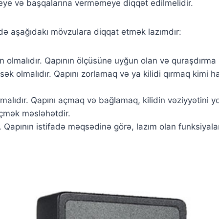
emeye və başqalarına verməmeye diqqət edilmelidir.
ində aşağıdakı mövzulara diqqat etmək lazımdır:
san olmalıdır. Qapının ölçüsüne uyğun olan və quraşdırma i
yüksək olmalıdır. Qapını zorlamaq və ya kilidi qırmaq kimi h
olmalıdır. Qapını açmaq və bağlamaq, kilidin vəziyyətini y
seçmək məsləhətdir.
r. Qapının istifadə məqsədinə görə, lazım olan funksiyalar