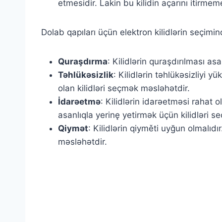
etmesidir. Lakin bu kilidin açarını itirm
Dolab qapıları üçün elektron kilidlərin seçim
Quraşdırma
: Kilidlərin quraşdırılması a
Təhlükəsizlik
: Kilidlərin təhlükəsizliyi 
olan kilidləri seçmək məsləhətdir.
İdarəetmə
: Kilidlərin idarəetməsi rahat 
asanlıqla yerinę yetirmək üçün kilidləri 
Qiymət
: Kilidlərin qiyměti uyğun olmalıdı
məsləhətdir.