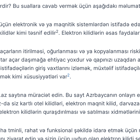
nələrdir? Bu suallara cavab vermək üçün aşağıdakı məlumat
üçün elektronik və ya maqnitik sistemlərdən istifadə edən
2
lidlər kimi təsnif edilir
. Elektron kilidlərin əsas faydalar
 açarların itirilməsi, oğurlanması və ya kopyalanması riski
anahtar açar daşımağa ehtiyac yoxdur və qapınızı uzaq
istifadəçilərin giriş vaxtlarını izləmək, müxtəlif istifadə
2
ək kimi xüsusiyyətləri var
.
lid.az saytına müraciət edin. Bu sayt Azrbaycanın onlayn 
az-da siz kartlı otel kilidləri, elektron maqnit kilid, darva
ektron kilidlərin quraşdırılması və satılması xidmətlərini 
 daha tminli, rahat və funksional şəkildə idarə etmək üçün
nı ziyarət edin və sizin üçün uyğun olan elektron kilidi s