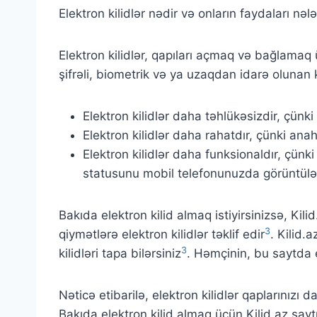
Elektron kilidlər nədir və onların faydaları 
Elektron kilidlər, qapıları açmaq və bağlamaq 
şifrəli, biometrik və ya uzaqdan idarə olunan ki
Elektron kilidlər daha təhlükəsizdir, çünki
Elektron kilidlər daha rahatdır, çünki 
Elektron kilidlər daha funksionaldır, çünki 
statusunu mobil telefonunuzda görüntüləm
Bakıda elektron kilid almaq istiyirsinizsə, Ki
3
qiymətlərə elektron kilidlər təklif edir
. Kilid.
3
kilidləri tapa bilərsiniz
. Həmçinin, bu saytda el
Nəticə etibarilə, elektron kilidlər qaplarınızı
Bakıda elektron kilid almaq üçün Kilid.az saytı