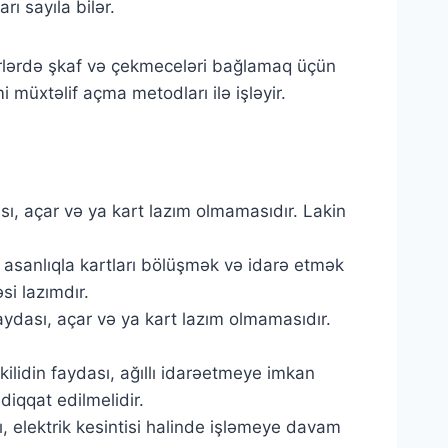
rı sayıla bilər.
 yerlərdə şkaf və çekmeceləri bağlamaq üçün
mi müxtəlif açma metodları ilə işləyir.
dası, açar və ya kart lazım olmamasıdır. Lakin
sı, asanlıqla kartları bölüşmək və idarə etmək
si lazımdır.
n faydası, açar və ya kart lazım olmamasıdır.
 kilidin faydası, ağıllı idarəetmeye imkan
diqqat edilmelidir.
ası, elektrik kesintisi halinde işləmeye davam