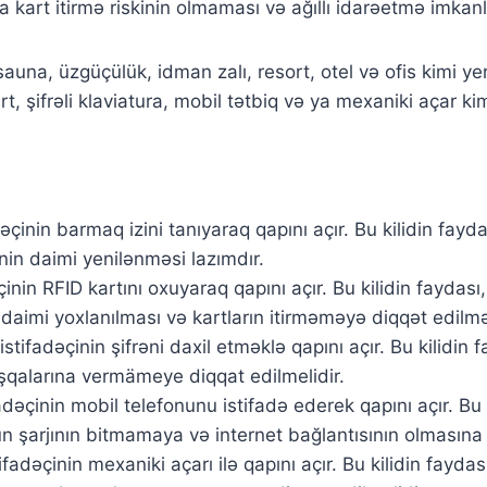
a kart itirmə riskinin olmaması və ağıllı idarəetmə imkanla
ə sauna, üzgüçülük, idman zalı, resort, otel və ofis kimi
art, şifrəli klaviatura, mobil tətbiq və ya mexaniki açar ki
fadəçinin barmaq izini tanıyaraq qapını açır. Bu kilidin fay
nin daimi yenilənməsi lazımdır.
dəçinin RFID kartını oxuyaraq qapını açır. Bu kilidin fayda
n daimi yoxlanılması və kartların itirməməyə diqqət edilmə
, istifadəçinin şifrəni daxil etməklə qapını açır. Bu kilidi
aşqalarına vermämeye diqqat edilmelidir.
ifadəçinin mobil telefonunu istifadə ederek qapını açır. Bu
un şarjının bitmamaya və internet bağlantısının olmasına 
stifadəçinin mexaniki açarı ilə qapını açır. Bu kilidin fayd