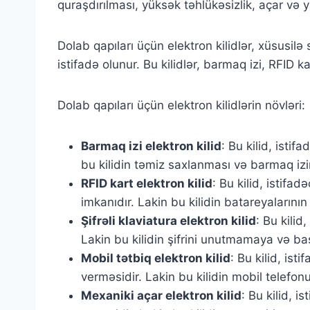
quraşdırılması, yüksək təhlükəsizlik, açar və y
Dolab qapıları üçün elektron kilidlər, xüsusil
istifadə olunur. Bu kilidlər, barmaq izi, RFID k
Dolab qapıları üçün elektron kilidlərin növləri:
Barmaq izi elektron kilid
: Bu kilid, isti
bu kilidin təmiz saxlanması və barmaq izi
RFID kart elektron kilid
: Bu kilid, istifa
imkanıdır. Lakin bu kilidin batareyalarını
Şifrəli klaviatura elektron kilid
: Bu kilid
Lakin bu kilidin şifrini unutmamaya və b
Mobil tətbiq elektron kilid
: Bu kilid, ist
verməsidir. Lakin bu kilidin mobil telefon
Mexaniki açar elektron kilid
: Bu kilid, i