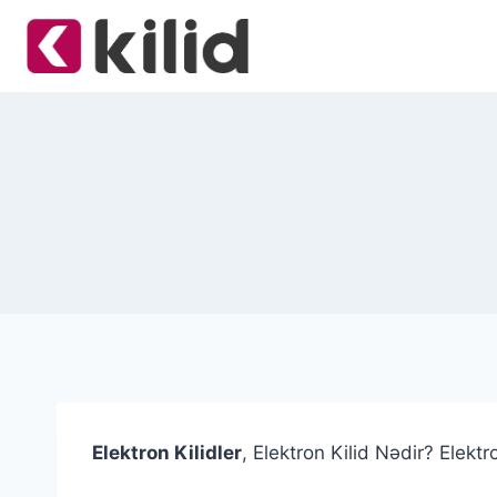
Skip
to
content
Elektron Kilidler
, Elektron Kilid Nədir? Elektr