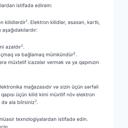
lardan istifadə edirəm:
1
 kilidlərdir
. Elektron kilidlər, əsasən, kartlı,
ı aşağıdakılardır:
2
ni azaldır
.
2
dan açmaq və bağlamaq mümkündür
.
çilərə müxtelif icazələr vermək və ya qapınızın
elektronika mağazasıdır və sizin üçün sərfəli
za qapısı üçün kilid kimi müxtlif növ elektron
3
də ala bilrsiniz
.
 müasir texnologiyalardan istifadə edin.
eçin.