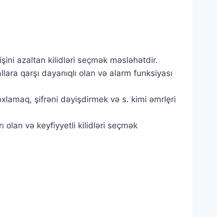
şini azaltan kilidləri seçmək məsləhətdir.
allara qarşı dayanıqlı olan və alarm funksiyası
oxlamaq, şifrəni dəyişdirmek və s. kimi əmrlęri
ı olan və keyfiyyetli kilidləri seçmək