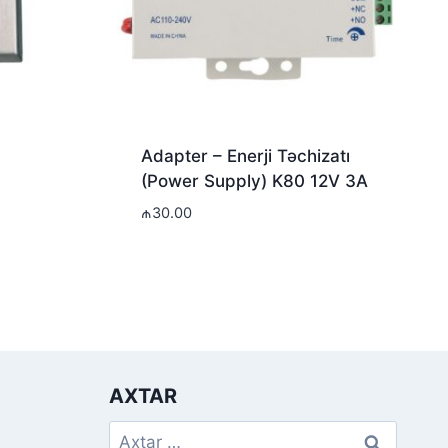
Adapter – Enerji Təchizatı
(Power Supply) K80 12V 3A
₼
30.00
AXTAR
Axtarış: