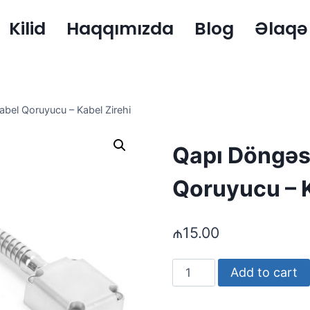
Kilid
Haqqımızda
Blog
Əlaqə
bel Qoruyucu – Kabel Zirehi
Qapı Döngəs
Qoruyucu – K
₼
15.00
Qapı
Add to cart
Döngəsi
Üçün