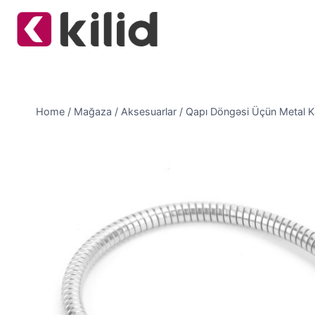
Skip
to
content
Home
/
Mağaza
/
Aksesuarlar
/
Qapı Döngəsi Üçün Metal Ka