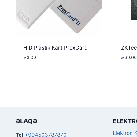
HID Plastik Kart ProxCard ıı
ZKTec
₼
3.00
₼
30.00
ƏLAQƏ
ELEKTR
Elektron K
Tel
+994503787870