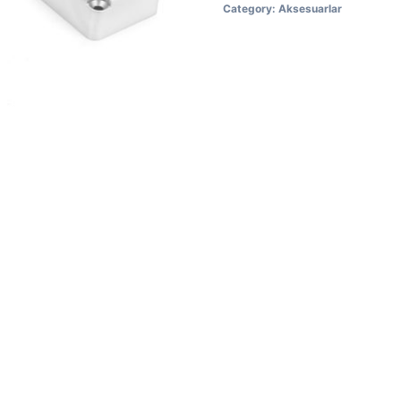
Category:
Aksesuarlar
Metal
Kabel
Qoruyucu
-
Kabel
Zirehi
quantity