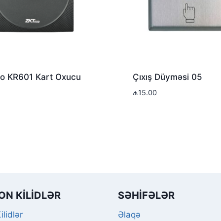
o KR601 Kart Oxucu
Çıxış Düyməsi 05
₼
15.00
ON KILIDLƏR
SƏHIFƏLƏR
ilidlər
Əlaqə