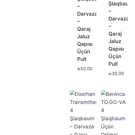
Şlaqbaum
–
–
Darvaza
Darvaza
–
–
Qaraj
Qaraj
Jaluz
Jaluz
Qapısı
Qapısı
Üçün
Üçün
Pult
Pult
₼
50.00
₼
30.00