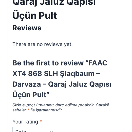
Qaraj Jaluz Qapısı
Üçün Pult
Reviews
There are no reviews yet.
Be the first to review “FAAC
XT4 868 SLH Şlaqbaum –
Darvaza – Qaraj Jaluz Qapısı
Üçün Pult”
Sizin e-poçt ünvanınız dərc edilməyəcəkdir.
Gərəkli
sahələr
*
ilə işarələnmişdir
Your rating
*