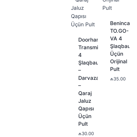
Beninca
TO.GO-
VA 4
Doorhan
Şlaqbaum
Transmitter
Üçün
4
Orijinal
Şlaqbaum
Pult
–
Darvaza
₼
35.00
–
Qaraj
Jaluz
Qapısı
Üçün
Pult
₼
30.00