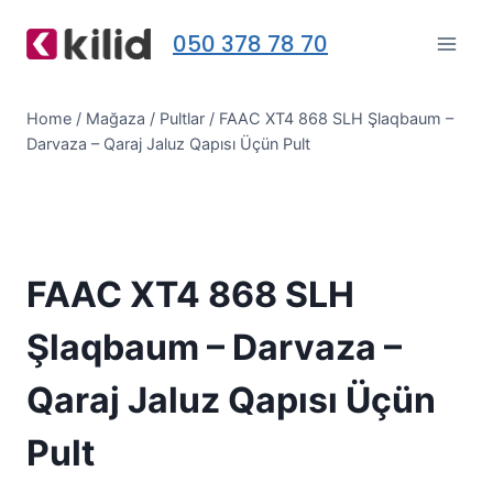
Skip
050 378 78 70
to
content
Home
/
Mağaza
/
Pultlar
/
FAAC XT4 868 SLH Şlaqbaum –
Darvaza – Qaraj Jaluz Qapısı Üçün Pult
FAAC XT4 868 SLH
Şlaqbaum – Darvaza –
Qaraj Jaluz Qapısı Üçün
Pult