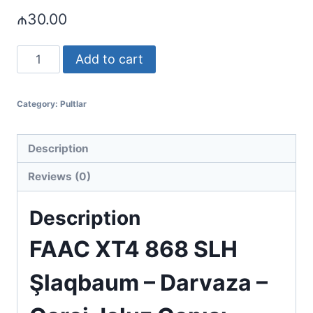
₼
30.00
FAAC
Add to cart
XT4
868
Category:
Pultlar
SLH
Şlaqbaum
–
Description
Darvaza
Reviews (0)
–
Qaraj
Description
Jaluz
FAAC XT4 868 SLH
Qapısı
Üçün
Şlaqbaum – Darvaza –
Pult
quantity