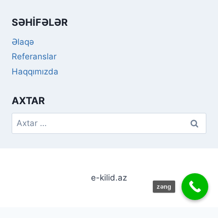
SƏHIFƏLƏR
Əlaqə
Referanslar
Haqqımızda
AXTAR
Axtarış:
e-kilid.az
zəng