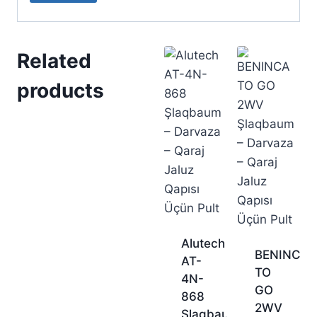
Related
products
Alutech
BENINCA
AT-
TO
4N-
GO
868
2WV
Şlaqbaum