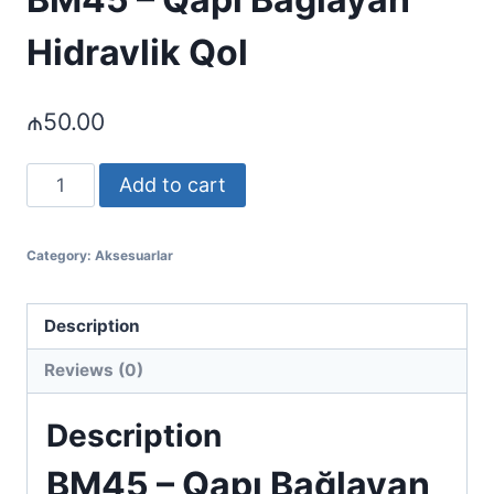
Hidravlik Qol
₼
50.00
BM45
Add to cart
-
Qapı
Category:
Aksesuarlar
Bağlayan
Hidravlik
Qol
Description
quantity
Reviews (0)
Description
BM45 – Qapı Bağlayan