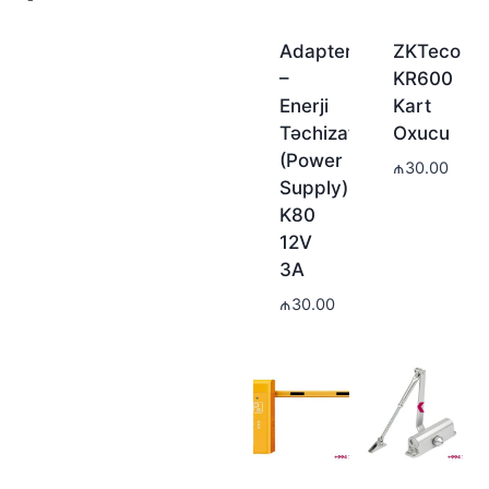
Adapter
ZKTeco
–
KR600
Enerji
Kart
Təchizatı
Oxucu
(Power
₼
30.00
Supply)
K80
12V
3A
₼
30.00